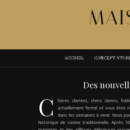
MAI
ACCUEIL
CONCEPT STOR
Des nouvell
C
hères clientes, chers clients, fi
actuellement fermé et vous êtes 
dans les semaines à venir. Nous po
historique de cuisine traditionnelle. Aprè
marmites et des effluves délicieuses proven