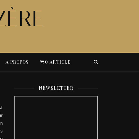
ZÈRE
A PROPOS
0 ARTICLE
NEWSLETTER
st
ir
on
es
le