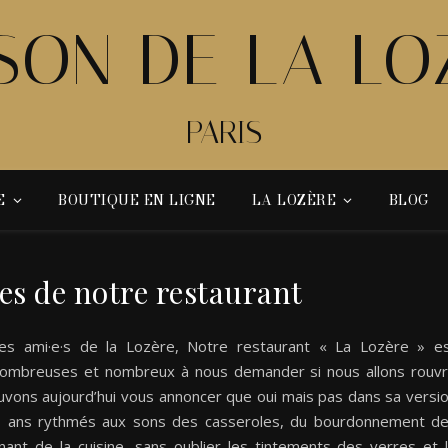
SON DE LA LO
PARIS
E
BOUTIQUE EN LIGNE
LA LOZÈRE
BLOG
es de notre restaurant
dèles ami·e·s de la Lozère, Notre restaurant « La Lozère » e
nombreuses et nombreux à nous demander si nous allons rouvr
uvons aujourd’hui vous annoncer que oui mais pas dans sa versi
s 50 ans rythmés aux sons des casseroles, du bourdonnement d
ant de la cuisine, sans oublier les tintements des verres et 