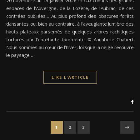
20 novembre au 14 janvier 2026 ! « Aux confins des grands
espaces de l’Auvergne, de la Lozère, de l’Aubrac, de ces
contrées oubliées… Au plus profond des obscures forêts
dansantes ou, bien au contraire, à l’aveuglante lumière des
hauts plateaux parsemés de quelques arbres rachitiques
torturés par l’entêtante tourmente. © Annabelle Chabert
Nous sommes au cœur de l’hiver, lorsque la neige recouvre
le paysage…
LIRE L'ARTICLE
1
2
3