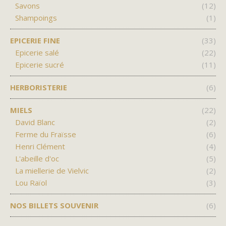
Savons
(12)
Shampoings
(1)
EPICERIE FINE
(33)
Epicerie salé
(22)
PARIS
Epicerie sucré
(11)
HERBORISTERIE
(6)
MIELS
(22)
David Blanc
(2)
Ferme du Fraïsse
(6)
Henri Clément
(4)
L'abeille d'oc
(5)
La miellerie de Vielvic
(2)
Lou Raïol
(3)
NOS BILLETS SOUVENIR
(6)