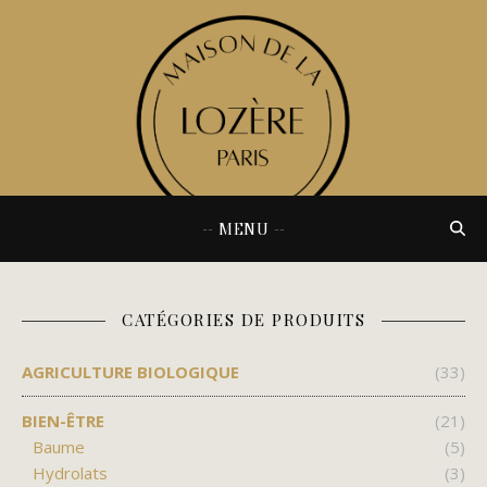
-- MENU --
CATÉGORIES DE PRODUITS
AGRICULTURE BIOLOGIQUE
(33)
BIEN-ÊTRE
(21)
Baume
(5)
Hydrolats
(3)