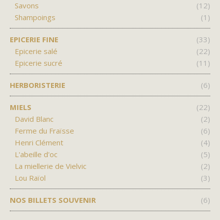
Savons
(12)
Shampoings
(1)
EPICERIE FINE
(33)
Epicerie salé
(22)
PARIS
Epicerie sucré
(11)
HERBORISTERIE
(6)
MIELS
(22)
David Blanc
(2)
Ferme du Fraïsse
(6)
Henri Clément
(4)
L'abeille d'oc
(5)
La miellerie de Vielvic
(2)
Lou Raïol
(3)
NOS BILLETS SOUVENIR
(6)