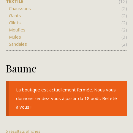
TEXTILE
(12)
Chaussons
(2)
Gants
(2)
Gilets
(2)
Moufles
(2)
Mules
(3)
Sandales
(2)
Baume
La boutique est actuellement fermée. Nous vous
donnons rendez-vous à partir du 18 août. Bel été
à vous !
5 résultats affichés