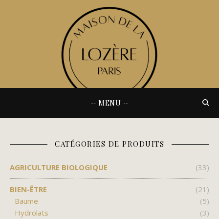
-- MENU --
CATÉGORIES DE PRODUITS
AGRICULTURE BIOLOGIQUE
(33)
BIEN-ÊTRE
(21)
Baume
(5)
Hydrolats
(3)