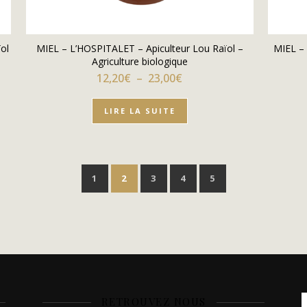
ol
MIEL – L’HOSPITALET – Apiculteur Lou Raïol –
MIEL –
Agriculture biologique
x : 12,60€ à 23,50€
Plage de prix : 12,20€ à 
12,20
€
–
23,00
€
LIRE LA SUITE
1
2
3
4
5
RETROUVEZ NOUS