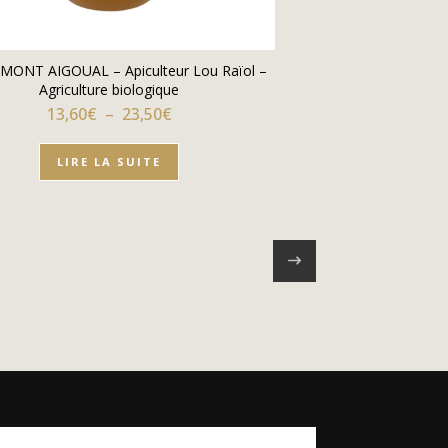
 MONT AIGOUAL – Apiculteur Lou Raïol –
Agriculture biologique
23,00€
Plage de prix : 13,60€ à 23,50€
13,60
€
–
23,50
€
LIRE LA SUITE