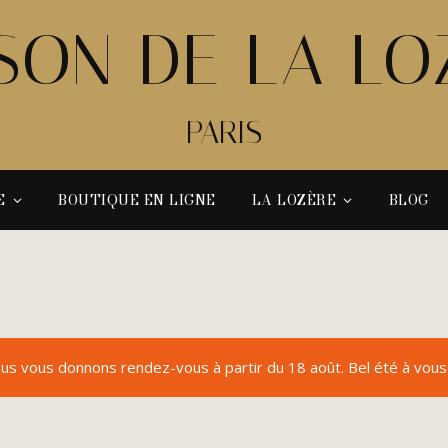
SON DE LA LO
PARIS
E
BOUTIQUE EN LIGNE
LA LOZÈRE
BLOG
us vous donnons rendez-vous à partir du 18 août. Bel été à vous 