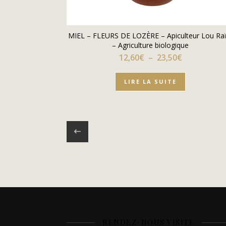
MIEL – FLEURS DE LOZÈRE – Apiculteur Lou Raï
– Agriculture biologique
Plage de pri
12,60
€
–
23,50
€
LIRE LA SUITE
RENDEZ-NOUS VISITE